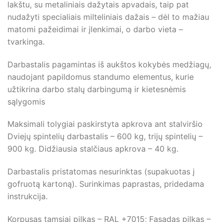
lakštu, su metaliniais dažytais apvadais, taip pat
nudažyti specialiais milteliniais dažais – dėl to mažiau
matomi pažeidimai ir įlenkimai, o darbo vieta –
tvarkinga.
Darbastalis pagamintas iš aukštos kokybės medžiagų,
naudojant papildomus standumo elementus, kurie
užtikrina darbo stalų darbingumą ir kietesnėmis
sąlygomis
Maksimali tolygiai paskirstyta apkrova ant stalviršio
Dviejų spintelių darbastalis – 600 kg, trijų spintelių –
900 kg. Didžiausia stalčiaus apkrova – 40 kg.
Darbastalis pristatomas nesurinktas (supakuotas į
gofruotą kartoną). Surinkimas paprastas, pridedama
instrukcija.
Korpusas tamsiai pilkas – RAL +7015; Fasadas pilkas –