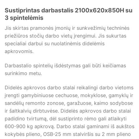
Sustiprintas darbastalis 2100x620x850H su
3 spintelėmis
Jis skirtas pramonės įmonių ir sunkvežimių techninės
priežiūros stočių darbo vietų įrengimui. Jis sukurtas
specialiai darbui su nuolatinėmis didelėmis
apkrovomis.
Darbastalio spintelių išdėstymas gali būti keičiamas
surinkimo metu.
Didelės apkrovos darbo stalai reikalingi darbo vietoms
įrengti gamybiniuose cechuose, mokyklose, gamyklų ir
sandėlių remonto zonose, garažuose, kaimo sodybose
ir šaltkalvių dirbtuvėse. Didelės apkrovos darbo stalai
padidino tvirtumą, dėl sustiprinto rėmo gali atlaikyti
600-900 kg apkrovą. Darbo stalai gaminami iš aukštos
kokybės plieno, OSB-25 mm stalviršis su 2 mm plieno