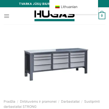
Skip
TVARKA JŪSŲ BIURE, GARAŽE IR SANDĖLYJE
Lithuanian
to
content
0
Pradžia
/
Dirbtuvėms ir pramonei
/
Darbastaliai
/
Sustiprinti
darbastaliai STRONG