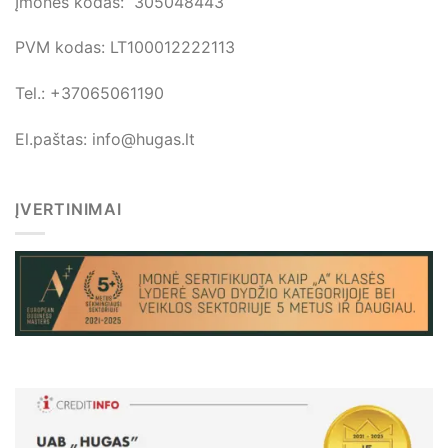
Įmonės kodas: 305048443
PVM kodas: LT100012222113
Tel.: +37065061190
El.paštas: info@hugas.lt
ĮVERTINIMAI