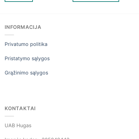
This
product
has
multiple
INFORMACIJA
variants.
The
Privatumo politika
options
may
be
Pristatymo sąlygos
chosen
on
Grąžinimo sąlygos
the
product
page
KONTAKTAI
UAB Hugas