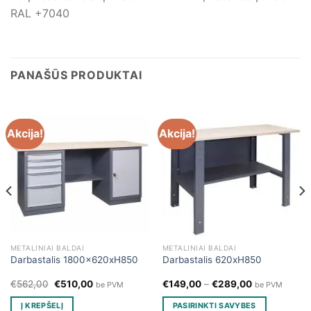
RAL +7040
PANAŠŪS PRODUKTAI
Akcija!
Akcija!
METALINIAI BALDAI
METALINIAI BALDAI
Darbastalis 1800x620xH850
Darbastalis 620xH850
Original
Current
€
562,00
€
510,00
€
149,00
–
€
289,00
be PVM
be PVM
price
price
was:
is:
Į KREPŠELĮ
PASIRINKTI SAVYBES
€562,00.
€510,00.