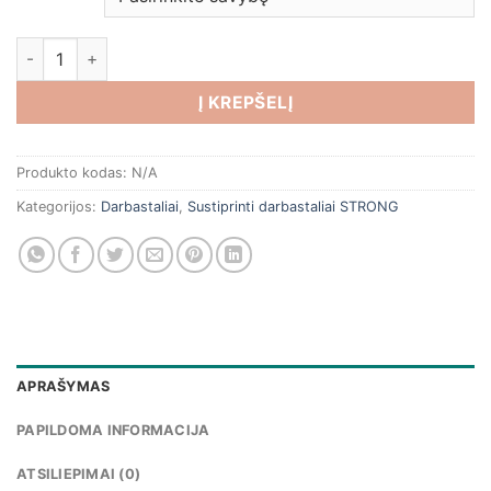
produkto kiekis: Sustiprintas darbastalis 2100x620x850H su 
Į KREPŠELĮ
Produkto kodas:
N/A
Kategorijos:
Darbastaliai
,
Sustiprinti darbastaliai STRONG
APRAŠYMAS
PAPILDOMA INFORMACIJA
ATSILIEPIMAI (0)