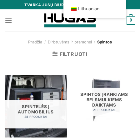
Skip
TVARKA JŪSŲ BIURE, GARAŽE IR SANDĖLYJE
Lithuanian
to
content
0
Pradžia
/
Dirbtuvėms ir pramonei
/
Spintos
FILTRUOTI
SPINTOS ĮRANKIAMS
BEI SMULKIEMS
DAIKTAMS
SPINTELĖS Į
21 PRODUKTAI
AUTOMOBILIUS
28 PRODUKTAI