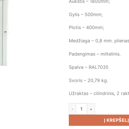
Aukštis – 1800mm;
Gylis – 500mm;
Plotis – 400mm;
Medžiaga – 0,8 mm. plienas
Padengimas – miltelinis.
Spalva – RAL7035
Svoris – 20,79 kg.
Užraktas – cilindrinis, 2 ra
produkto kiekis: Dviejų lygi
Į KREPŠELĮ