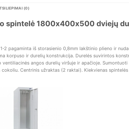
TSILIEPIMAI (0)
imo spintelė 1800x400x500 dviejų d
-2 pagaminta iš storasienio 0,8mm lakštinio plieno ir nudaž
ima korpuso ir durelių konstrukcija. Durelės suvirintos konst
ventiliacinės angos durelių viršuje ir apačioje. Sumontuoti 
okoliu. Centrinis užraktas (2 raktai). Kiekvienas spintelės s