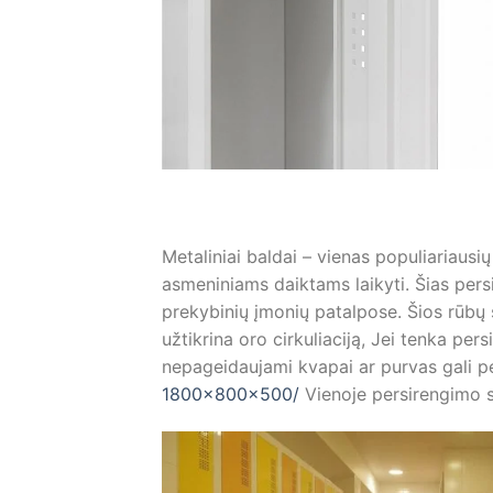
Metaliniai baldai – vienas populiariau
asmeniniams daiktams laikyti. Šias persi
prekybinių įmonių patalpose. Šios rūbų 
užtikrina oro cirkuliaciją, Jei tenka pe
nepageidaujami kvapai ar purvas gali p
1800x800x500/
Vienoje persirengimo sp