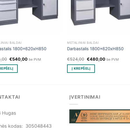
INIAI BALDAI
METALINIAI BALDAI
astalis 1800x620xH850
Darbastalis 1800x620xH850
Original
Current
Original
Current
,00
€
540,00
€
524,00
€
480,00
be PVM
be PVM
price
price
price
price
was:
is:
was:
is:
KREPŠELĮ
Į KREPŠELĮ
€598,00.
€540,00.
€524,00.
€480,00.
NTAKTAI
ĮVERTINIMAI
 Hugas
nės kodas: 305048443