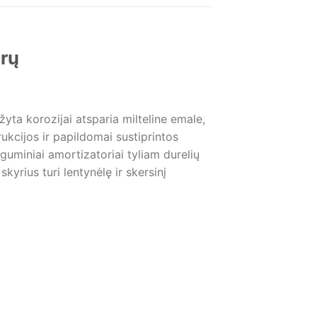
urų
yta korozijai atsparia milteline emale,
rukcijos ir papildomai sustiprintos
guminiai amortizatoriai tyliam durelių
kyrius turi lentynėlę ir skersinį