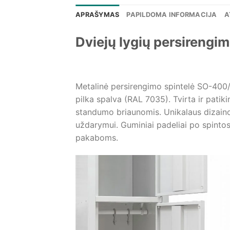
APRAŠYMAS
PAPILDOMA INFORMACIJA
A
Dviejų lygių persireng
Metalinė persirengimo spintelė SO-400/1
pilka spalva (RAL 7035). Tvirta ir patik
standumo briaunomis. Unikalaus dizaino 
uždarymui. Guminiai padeliai po spintos c
pakaboms.