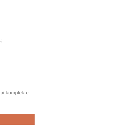
;
ktai komplekte.
ų persirengimo spintelė 1800x400x500 SO serija