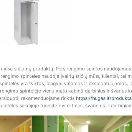
sių mūsų siūlomų produktų. Persirengimo spintos naudojamos
rengimo spinteles naudoja įvairių sričių mūsų klientai, tai
spintelės yra tvirtos, lengvai valomos ir eksploatuojamos. 
rsirengimo spintelėje vienu metu kabinti darbinius ir švarius
ersiduoti, rekomenduojame rinktis
https://hugas.lt/produkt
intelės sekcijoje turėsite dvi ertmes, švariems ir darbinia