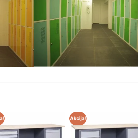
a!
Akcija!