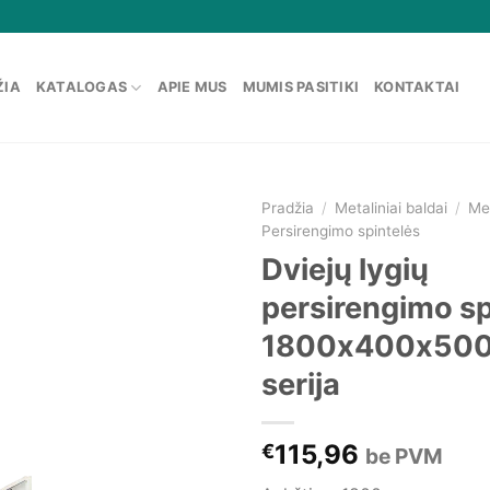
ŽIA
KATALOGAS
APIE MUS
MUMIS PASITIKI
KONTAKTAI
Pradžia
/
Metaliniai baldai
/
Met
Persirengimo spintelės
Dviejų lygių
persirengimo sp
1800x400x500
serija
115,96
€
be PVM