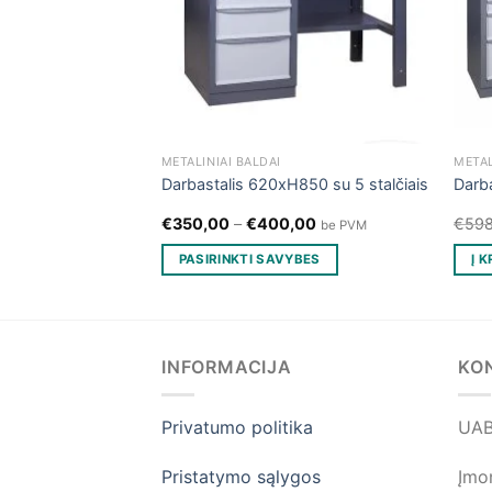
METALINIAI BALDAI
METAL
0x620xH850
Darbastalis 620xH850 su 5 stalčiais
Darb
Current
0
€
350,00
–
€
400,00
€
598
be PVM
be PVM
price
is:
PASIRINKTI SAVYBES
Į 
0.
€510,00.
This
product
has
multiple
INFORMACIJA
KO
variants.
The
Privatumo politika
UAB
options
may
Pristatymo sąlygos
Įmo
be