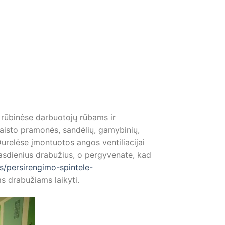
 rūbinėse darbuotojų rūbams ir
 maisto pramonės, sandėlių, gamybinių,
Durelėse įmontuotos angos ventiliacijai
 kasdienius drabužius, o pergyvenate, kad
as/persirengimo-spintele-
ms drabužiams laikyti.