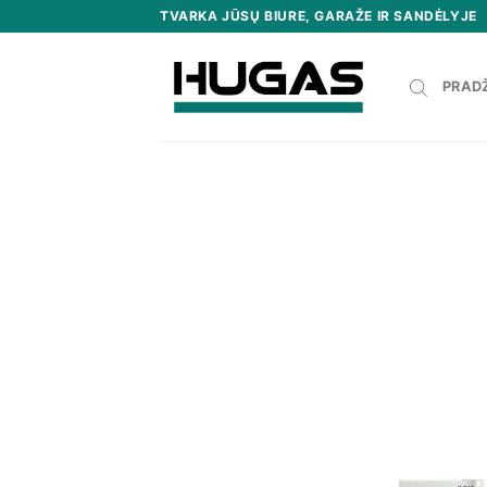
Skip
TVARKA JŪSŲ BIURE, GARAŽE IR SANDĖLYJE
to
content
PRAD