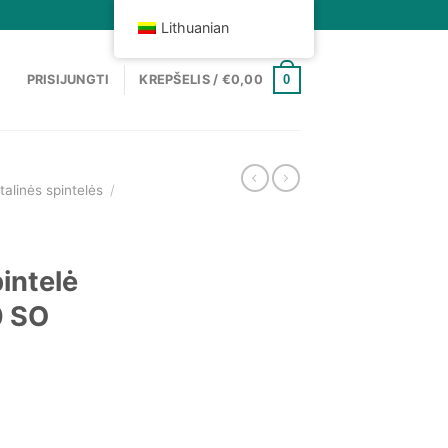
Lithuanian
0
PRISIJUNGTI
KREPŠELIS /
€
0,00
alinės spintelės
/
intelė
 SO