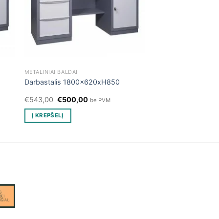
METALINIAI BALDAI
Darbastalis 1800x620xH850
Original
Current
€
543,00
€
500,00
be PVM
price
price
was:
is:
Į KREPŠELĮ
€543,00.
€500,00.