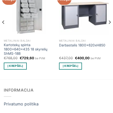
METALINIAI BALDAI
METALINIAI BALDAI
Kartotekų spinta
Darbastalis 1800x620xH850
1800x640x435 18 skyrelių
ShMS-18B
Original
Current
Original
Current
€
768,00
€
729,60
€
437,00
€
400,00
be PVM
be PVM
price
price
price
price
was:
is:
was:
is:
Į KREPŠELĮ
Į KREPŠELĮ
€768,00.
€729,60.
€437,00.
€400,00.
INFORMACIJA
Privatumo politika