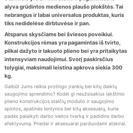
alyva grūdintos medienos plaušo plokštės. Tai
nebrangus ir labai universalus produktas, kuris
tiks nedidelėse dirbtuvėse ir pan.
Atsparus skysčiams bei šviesos poveikiui.
Konstrukcijos rėmas yra pagamintas iš tvirto,
pilkai dažyto ir lakuoto plieno bei yra pritaikytas
intensyviam naudojimui. Svorį paskirsčius
tolygiai, maksimali leistina apkrova siekia 300
kg.
Galbūt Jums reikia protingo įrankių bei kitų daiktų
saugojimo sprendimo? Kodėl gi neužsisakius lakštinio
plieno konstrukcijos stalčių modulio ir saugojimo
spintos, apatinės lentynos bei kitų aksesuarų, kurie
padės palaikyti darbo vietos tvarką ir padidins darbo
efektyvumą. Priedai ir aksesuarai parduodami atskirai.