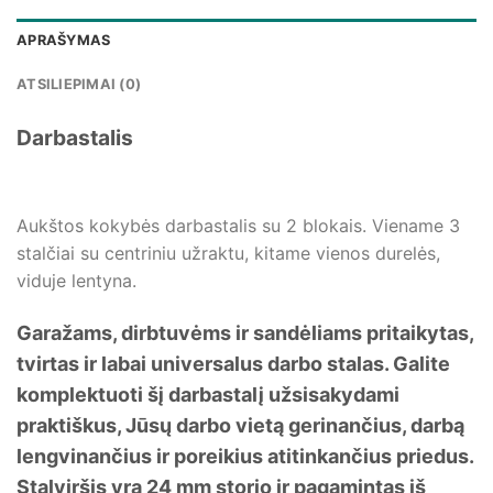
APRAŠYMAS
ATSILIEPIMAI (0)
Darbastalis
Aukštos kokybės darbastalis su 2 blokais. Viename 3
stalčiai su centriniu užraktu, kitame vienos durelės,
viduje lentyna.
Garažams, dirbtuvėms ir sandėliams pritaikytas,
tvirtas ir labai universalus darbo stalas. Galite
komplektuoti šį darbastalį užsisakydami
praktiškus, Jūsų darbo vietą gerinančius, darbą
lengvinančius ir poreikius atitinkančius priedus.
Stalviršis yra 24 mm storio ir pagamintas iš