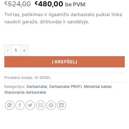
Original
Current
524,00
480,00
€
€
be PVM
price
price
Tvirtas, patikimas ir ilgaamžis darbastalis puikiai tinka
was:
is:
naudoti garaže, dirbtuvėje ir sandėlyje.
€524,00.
€480,00.
produkto kiekis: Darbastalis 1800x620xH850
Į KREPŠELĮ
Produkto kodas:
41 D/M2L
Kategorijos:
Darbastaliai
,
Darbastaliai PROFI
,
Metaliniai baldai
,
Stacionarūs darbastaliai