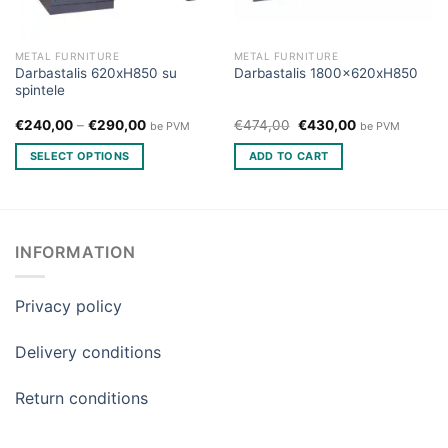
METAL FURNITURE
METAL FURNITURE
Darbastalis 620xH850 su
Darbastalis 1800x620xH850
spintele
Original
Current
€
240,00
–
€
290,00
€
474,00
€
430,00
be PVM
be PVM
price
price
was:
is:
SELECT OPTIONS
ADD TO CART
€474,00.
€430,00.
This
product
has
multiple
INFORMATION
variants.
The
Privacy policy
options
may
be
Delivery conditions
chosen
on
Return conditions
the
product