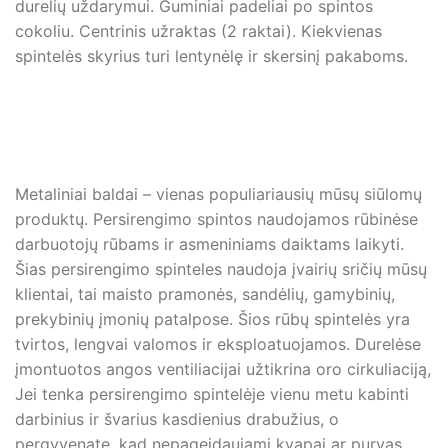
durelių uždarymui. Guminiai padeliai po spintos
cokoliu. Centrinis užraktas (2 raktai). Kiekvienas
spintelės skyrius turi lentynėlę ir skersinį pakaboms.
Metaliniai baldai – vienas populiariausių mūsų siūlomų
produktų. Persirengimo spintos naudojamos rūbinėse
darbuotojų rūbams ir asmeniniams daiktams laikyti.
Šias persirengimo spinteles naudoja įvairių sričių mūsų
klientai, tai maisto pramonės, sandėlių, gamybinių,
prekybinių įmonių patalpose. Šios rūbų spintelės yra
tvirtos, lengvai valomos ir eksploatuojamos. Durelėse
įmontuotos angos ventiliacijai užtikrina oro cirkuliaciją,
Jei tenka persirengimo spintelėje vienu metu kabinti
darbinius ir švarius kasdienius drabužius, o
pergyvenate, kad nepageidaujami kvapai ar purvas