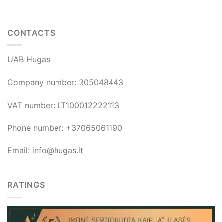
page
CONTACTS
UAB Hugas
Company number: 305048443
VAT number: LT100012222113
Phone number: +37065061190
Email: info@hugas.lt
RATINGS