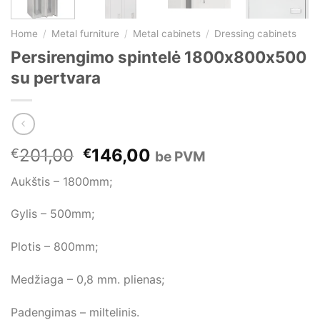
Home
/
Metal furniture
/
Metal cabinets
/
Dressing cabinets
Persirengimo spintelė 1800x800x500
su pertvara
Original
Current
201,00
146,00
€
€
be PVM
price
price
Aukštis – 1800mm;
was:
is:
€201,00.
€146,00.
Gylis – 500mm;
Plotis – 800mm;
Medžiaga – 0,8 mm. plienas;
Padengimas – miltelinis.