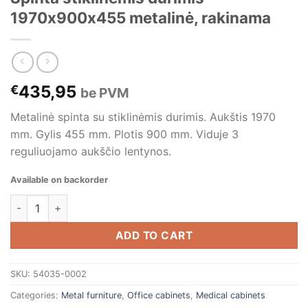
1970x900x455 metalinė, rakinama
435,95
€
be PVM
Metalinė spinta su stiklinėmis durimis. Aukštis 1970
mm. Gylis 455 mm. Plotis 900 mm. Viduje 3
reguliuojamo aukščio lentynos.
Available on backorder
Spinta stiklinėmis durimis 1970x900x455 metalinė, rakinama
ADD TO CART
SKU:
54035-0002
Categories:
Metal furniture
,
Office cabinets
,
Medical cabinets