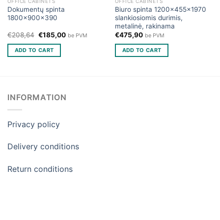
OFFICE CABINETS
OFFICE CABINETS
Dokumentų spinta
Biuro spinta 1200x455x1970
1800x900x390
slankiosiomis durimis,
metalinė, rakinama
Original
Current
€
208,64
€
185,00
€
475,90
be PVM
be PVM
price
price
was:
is:
ADD TO CART
ADD TO CART
€208,64.
€185,00.
INFORMATION
Privacy policy
Delivery conditions
Return conditions