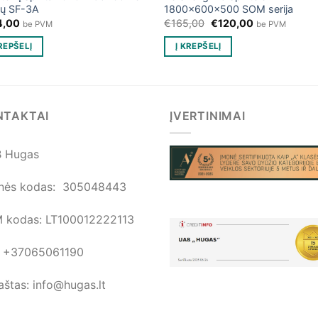
ių SF-3A
1800x600x500 SOM serija
Original
Current
4,00
€
165,00
€
120,00
be PVM
be PVM
price
price
was:
is:
KREPŠELĮ
Į KREPŠELĮ
€165,00.
€120,00.
NTAKTAI
ĮVERTINIMAI
 Hugas
nės kodas: 305048443
 kodas: LT100012222113
.: +37065061190
aštas: info@hugas.lt