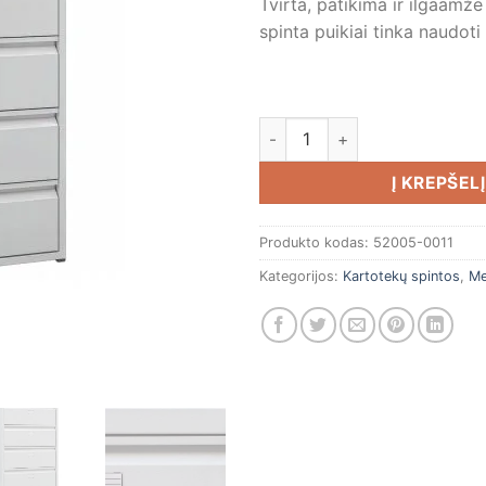
Tvirta, patikima ir ilgaamž
spinta puikiai tinka naudoti 
produkto kiekis: Kartotekų s
Į KREPŠELĮ
Produkto kodas:
52005-0011
Kategorijos:
Kartotekų spintos
,
Me