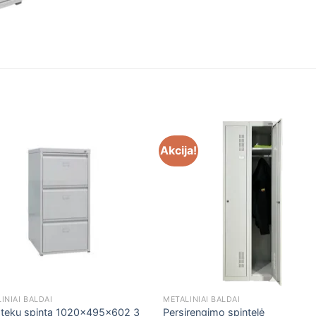
Akcija!
INIAI BALDAI
METALINIAI BALDAI
otekų spinta 1020x495x602 3
Persirengimo spintelė