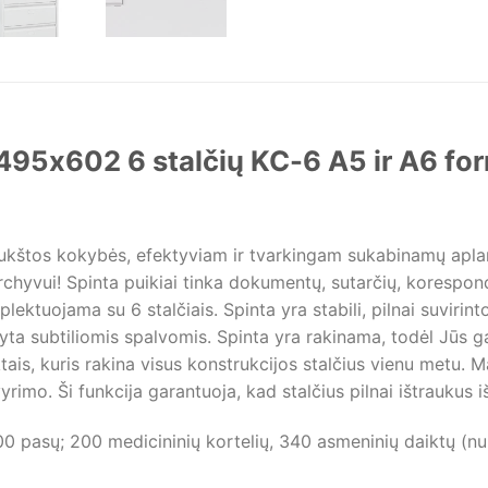
495x602 6 stalčių KC-6 A5 ir A6 f
ukštos kokybės, efektyviam ir tvarkingam sukabinamų aplank
archyvui! Spinta puikiai tinka dokumentų, sutarčių, korespond
ktuojama su 6 stalčiais. Spinta yra stabili, pilnai suvirin
ažyta subtiliomis spalvomis. Spinta yra rakinama, todėl Jūs 
tais, kuris rakina visus konstrukcijos stalčius vienu metu.
rimo. Ši funkcija garantuoja, kad stalčius pilnai ištraukus i
0 pasų; 200 medicininių kortelių, 340 asmeninių daiktų (nur