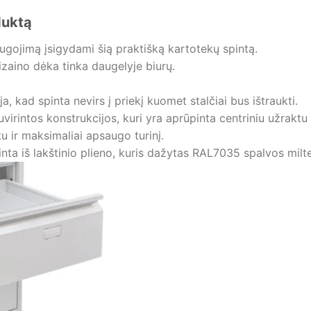
duktą
ugojimą įsigydami šią praktišką kartotekų spintą.
izaino dėka tinka daugelyje biurų.
a, kad spinta nevirs į priekį kuomet stalčiai bus ištraukti.
suvirintos konstrukcijos, kuri yra aprūpinta centriniu užraktu 
u ir maksimaliai apsaugo turinį.
ta iš lakštinio plieno, kuris dažytas RAL7035 spalvos milte