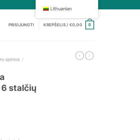
Lithuanian
0
PRISIJUNGTI
KREPŠELIS /
€
0,00
ro spintos
/
ta
 stalčių