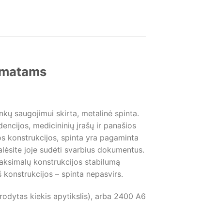
ormatams
ų saugojimui skirta, metalinė spinta.
encijos, medicininių įrašų ir panašios
tos konstrukcijos, spinta yra pagaminta
galėsite joje sudėti svarbius dokumentus.
 Maksimalų konstrukcijos stabilumą
š konstrukcijos – spinta nepasvirs.
odytas kiekis apytikslis), arba 2400 A6