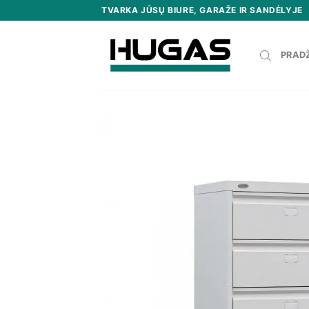
Skip
TVARKA JŪSŲ BIURE, GARAŽE IR SANDĖLYJE
to
content
PRAD