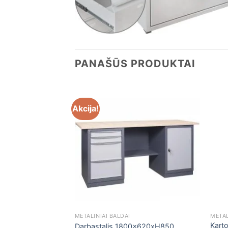
PANAŠŪS PRODUKTAI
Akcija!
METALINIAI BALDAI
METAL
Kart
H850 su spintele
Darbastalis 1800x620xH850