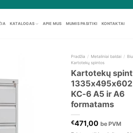
ŽIA
KATALOGAS
APIE MUS
MUMIS PASITIKI
KONTAKTAI
Pradžia
/
Metaliniai baldai
/
Biu
Kartotekų spintos
Kartotekų spin
1335x495x602 6
KC-6 A5 ir A6
formatams
471,00
€
be PVM