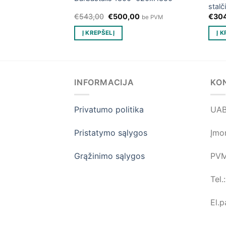
stalč
Original
Current
,00
€
543,00
€
500,00
€
30
be PVM
be PVM
price
price
was:
is:
YBES
Į KREPŠELĮ
Į 
€543,00.
€500,00.
INFORMACIJA
KO
Privatumo politika
UAB
Pristatymo sąlygos
Įmo
Grąžinimo sąlygos
PVM
Tel
El.p