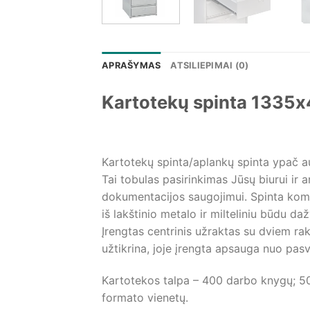
APRAŠYMAS
ATSILIEPIMAI (0)
Kartotekų spinta 1335x
Kartotekų spinta/aplankų spinta ypač a
Tai tobulas pasirinkimas Jūsų biurui ir 
dokumentacijos saugojimui. Spinta komple
iš lakštinio metalo ir milteliniu būdu d
Įrengtas centrinis užraktas su dviem rak
užtikrina, joje įrengta apsauga nuo pasvy
Kartotekos talpa – 400 darbo knygų; 50
formato vienetų.