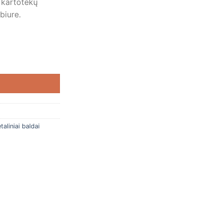
ė kartotekų
biure.
pinta 1335x495x602 6 stalčių KC-6 A5 ir A6 formatams
taliniai baldai