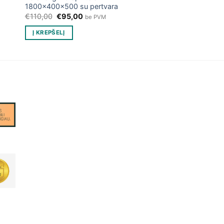
1800x400x500 su pertvara
Original
Current
€
110,00
€
95,00
be PVM
price
price
was:
is:
Į KREPŠELĮ
€110,00.
€95,00.