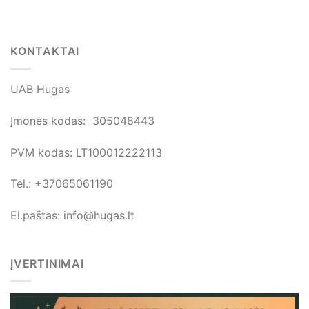
page
KONTAKTAI
UAB Hugas
Įmonės kodas: 305048443
PVM kodas: LT100012222113
Tel.: +37065061190
El.paštas: info@hugas.lt
ĮVERTINIMAI