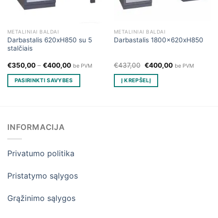
METALINIAI BALDAI
METALINIAI BALDAI
Darbastalis 620xH850 su 5
Darbastalis 1800x620xH850
stalčiais
Original
Current
€
350,00
–
€
400,00
€
437,00
€
400,00
be PVM
be PVM
price
price
was:
is:
PASIRINKTI SAVYBES
Į KREPŠELĮ
€437,00.
€400,00.
This
product
has
multiple
INFORMACIJA
variants.
The
Privatumo politika
options
may
be
Pristatymo sąlygos
chosen
on
Grąžinimo sąlygos
the
product