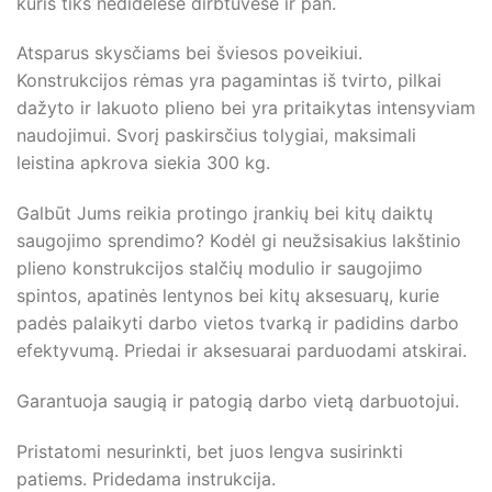
kuris tiks nedidelėse dirbtuvėse ir pan.
Atsparus skysčiams bei šviesos poveikiui.
Konstrukcijos rėmas yra pagamintas iš tvirto, pilkai
dažyto ir lakuoto plieno bei yra pritaikytas intensyviam
naudojimui. Svorį paskirsčius tolygiai, maksimali
leistina apkrova siekia 300 kg.
Galbūt Jums reikia protingo įrankių bei kitų daiktų
saugojimo sprendimo? Kodėl gi neužsisakius lakštinio
plieno konstrukcijos stalčių modulio ir saugojimo
spintos, apatinės lentynos bei kitų aksesuarų, kurie
padės palaikyti darbo vietos tvarką ir padidins darbo
efektyvumą. Priedai ir aksesuarai parduodami atskirai.
Garantuoja saugią ir patogią darbo vietą darbuotojui.
Pristatomi nesurinkti, bet juos lengva susirinkti
patiems. Pridedama instrukcija.