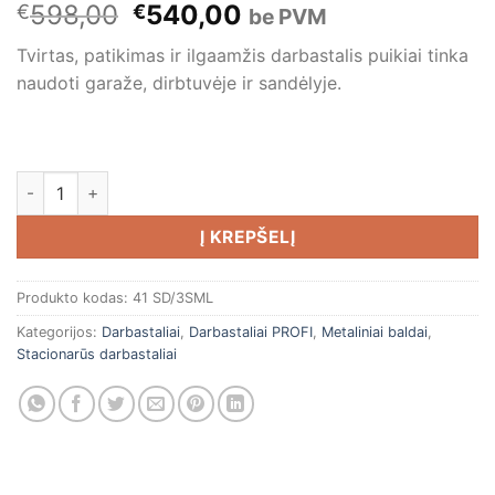
Original
Current
598,00
540,00
€
€
be PVM
price
price
Tvirtas, patikimas ir ilgaamžis darbastalis puikiai tinka
was:
is:
naudoti garaže, dirbtuvėje ir sandėlyje.
€598,00.
€540,00.
produkto kiekis: Darbastalis 1800x620xH850
Į KREPŠELĮ
Produkto kodas:
41 SD/3SML
Kategorijos:
Darbastaliai
,
Darbastaliai PROFI
,
Metaliniai baldai
,
Stacionarūs darbastaliai